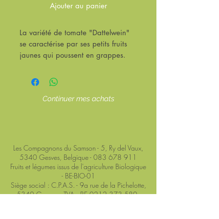
Ajouter au panier
La variété de tomate "Dattelwein"
se caractérise par ses petits fruits
jaunes qui poussent en grappes.
Les tomates sont très aromatiques et
sucrées et sont également
résistantes à l'éclatement. Une
Continuer mes achats
bonne variété pour la culture en
plein champ.
Les Compagnons du Samson - 5, Ry del Vaux,
5340 Gesves, Belgique -
083 678 911
Fruits et légumes issus de l'agriculture Biologique
- BE-BIO-01
Siège social : C.P.A.S. - 9a rue de la Pichelotte,
5340 Gesves - TVA : BE 0212 373 580 -
Service Public
Site hébergé par
Wix
-
Conditions générales de