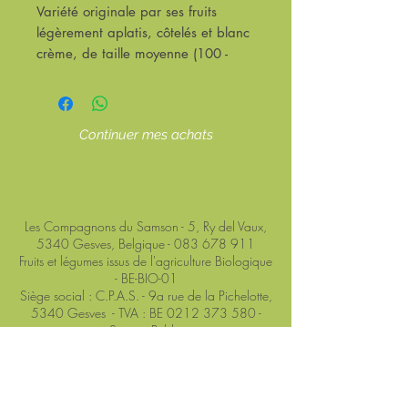
Variété originale par ses fruits
légèrement aplatis, côtelés et blanc
crème, de taille moyenne (100 -
200gr). Saveur douce. Plante peu
vigoureuse mais donnant des
grappes de fruits parfois bien
Continuer mes achats
chargées.
Les Compagnons du Samson - 5, Ry del Vaux,
5340 Gesves, Belgique -
083 678 911
Fruits et légumes issus de l'agriculture Biologique
- BE-BIO-01
Siège social : C.P.A.S. - 9a rue de la Pichelotte,
5340 Gesves - TVA : BE 0212 373 580 -
Service Public
Site hébergé par
Wix
-
Conditions générales de
ventes
Connexion Webmaster