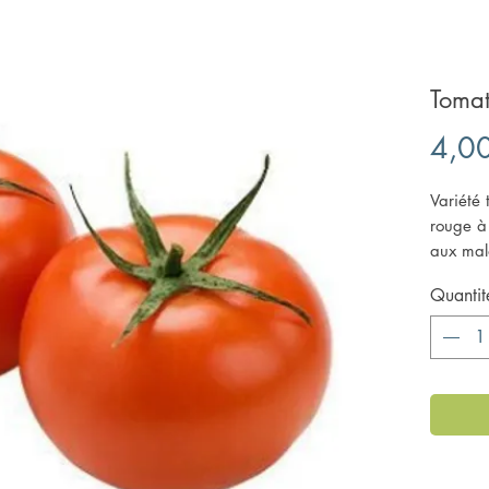
Toma
4,0
Variété 
rouge à
aux mal
aux rég
Quantit
croissa