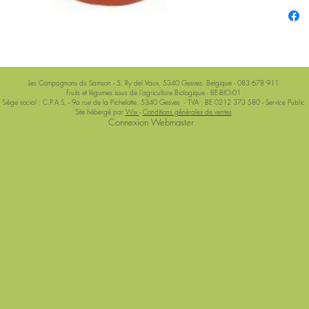
Les Compagnons du Samson - 5, Ry del Vaux, 5340 Gesves, Belgique - 083 678 911
Fruits et légumes issus de l'agriculture Biologique - BE-BIO-01
Siège social : C.P.A.S. - 9a rue de la Pichelotte, 5340 Gesves - TVA : BE 0212 373 580 - Service Public
Site hébergé par
Wix
-
Conditions générales de ventes
Connexion Webmaster