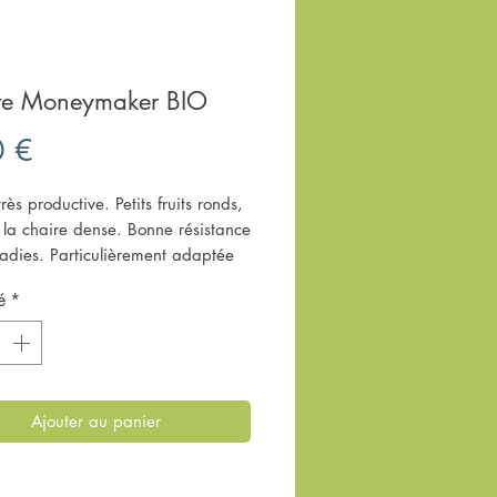
te Moneymaker BIO
Prix
0 €
très productive. Petits fruits ronds,
 la chaire dense. Bonne résistance
adies. Particulièrement adaptée
ions humides. Variété précoce à
é
*
nce indéterminée.
Ajouter au panier