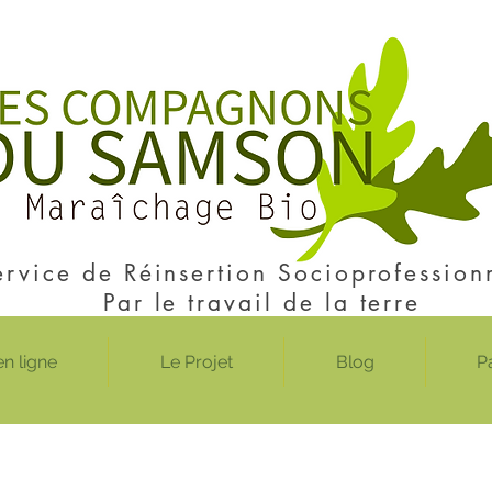
ervice de Réinsertion Socioprofession
Par le travail de la terre
n ligne
Le Projet
Blog
P