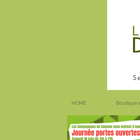
S
HOME
Boutique e