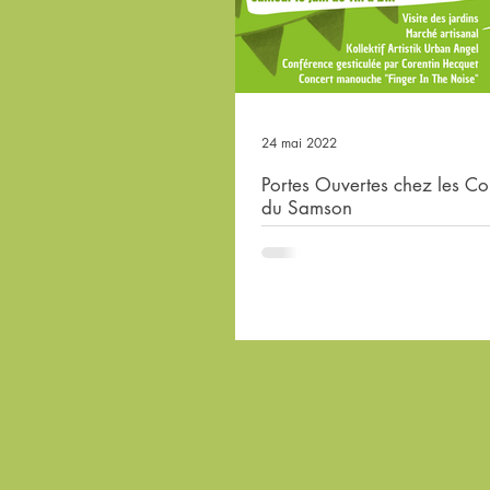
24 mai 2022
Portes Ouvertes chez les 
du Samson
Ouverture des portes à 11 H !
Marché artisanal (fromage, bij
zéro déchets, doudous, ... ) 11h
des jardins...