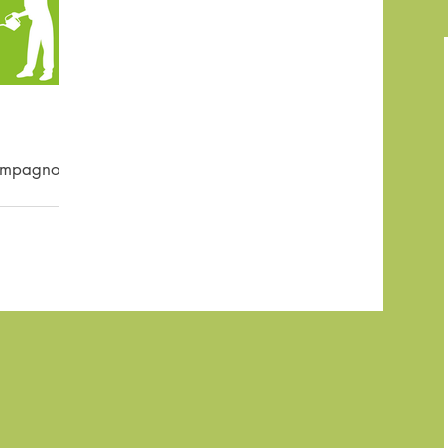
Compagnons
 11h à 18h :
oux, pain,
 : Visite