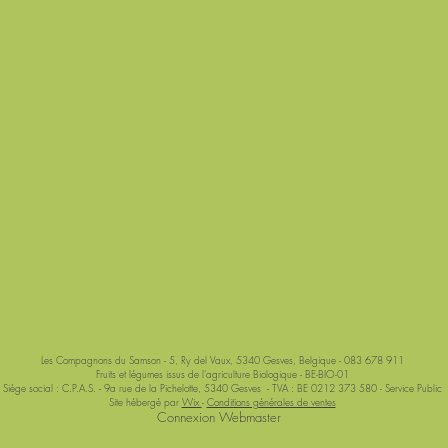
Les Compagnons du Samson - 5, Ry del Vaux, 5340 Gesves, Belgique - 083 678 911
Fruits et légumes issus de l'agriculture Biologique - BE-BIO-01
Siège social : C.P.A.S. - 9a rue de la Pichelotte, 5340 Gesves - TVA : BE 0212 373 580 - Service Public
Site hébergé par
Wix
-
Conditions générales de ventes
Connexion Webmaster