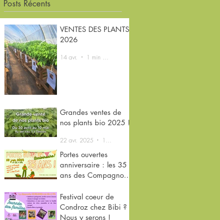
Posts Récents
VENTES DES PLANTS
2026
14 avr.
1 min de lecture
Grandes ventes de
nos plants bio 2025 !
22 avr. 2025
1 min de lecture
Portes ouvertes
anniversaire : les 35
ans des Compagnons
!
16 mai 2024
1 min de lecture
Festival coeur de
Condroz chez Bibi ?
Nous y serons !