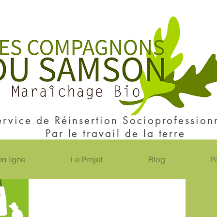
ervice de Réinsertion Socioprofession
Par le travail de la terre
n ligne
Le Projet
Blog
P