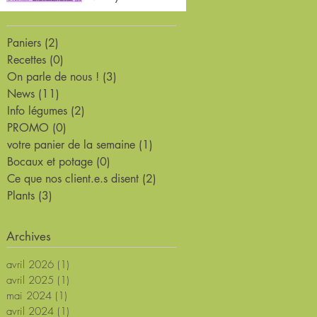
22 avr. 2024
1 min de lecture
Paniers
(2)
2 posts
Recettes
(0)
0 post
On parle de nous !
(3)
3 posts
News
(11)
11 posts
Info légumes
(2)
2 posts
PROMO
(0)
0 post
votre panier de la semaine
(1)
1 post
Bocaux et potage
(0)
0 post
Ce que nos client.e.s disent
(2)
2 posts
Plants
(3)
3 posts
Archives
avril 2026
(1)
1 post
avril 2025
(1)
1 post
mai 2024
(1)
1 post
avril 2024
(1)
1 post